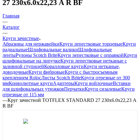
27 230х6.0х22,23 А R BF
Главная
—
Каталог
—
Круги зачистные
Абразивы для нержавейки
Круги лепестковые торцевые
Круги
радиальные
Шлифовальные валики
Шлифовальные
ленты
Рулоны Scotch Brite
Круги лепестковые с оправкой
Круги
шлифовальные на липучке
Круги лепестковые нетканые с
заливной ступицей
Коралловые круги
Круги нетканые,
доводочные
Круги фибровые
Круги с быстросъемным
креплением Roloc
Листы Scotch Brite
Круги отрезные от 300
мм
Конволютные круги
Адаптеры
Круги войлочные
Вставки
для шлифовальных утюжков
Перчатки
Круги сизалевые
Круги
отрезные от 115 мм
—
Круг зачистной TOTFLEX STANDARD 27 230х6.0х22,23 А
R BF