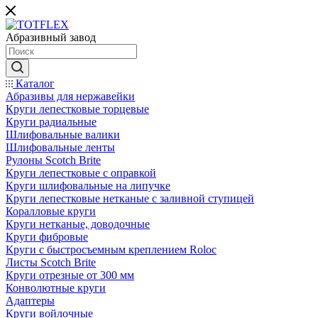
Абразивный завод
Каталог
Абразивы для нержавейки
Круги лепестковые торцевые
Круги радиальные
Шлифовальные валики
Шлифовальные ленты
Рулоны Scotch Brite
Круги лепестковые с оправкой
Круги шлифовальные на липучке
Круги лепестковые нетканые с заливной ступицей
Коралловые круги
Круги нетканые, доводочные
Круги фибровые
Круги с быстросъемным креплением Roloc
Листы Scotch Brite
Круги отрезные от 300 мм
Конволютные круги
Адаптеры
Круги войлочные