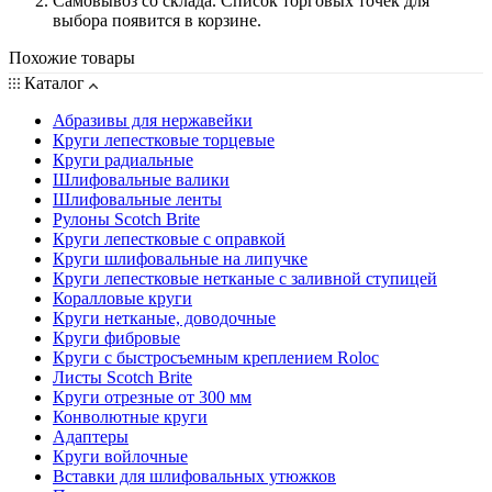
Самовывоз со склада. Список торговых точек для
выбора появится в корзине.
Похожие товары
Каталог
Абразивы для нержавейки
Круги лепестковые торцевые
Круги радиальные
Шлифовальные валики
Шлифовальные ленты
Рулоны Scotch Brite
Круги лепестковые с оправкой
Круги шлифовальные на липучке
Круги лепестковые нетканые с заливной ступицей
Коралловые круги
Круги нетканые, доводочные
Круги фибровые
Круги с быстросъемным креплением Roloc
Листы Scotch Brite
Круги отрезные от 300 мм
Конволютные круги
Адаптеры
Круги войлочные
Вставки для шлифовальных утюжков