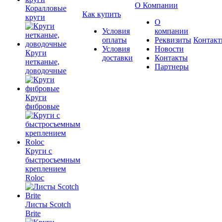
О Компании
Коралловые
Как купить
круги
О
Условия
компании
оплаты
Реквизиты
Контак
Условия
Новости
Круги
доставки
Контакты
нетканые,
Партнеры
доводочные
Круги
фибровые
Круги с
быстросъемным
креплением
Roloc
Листы Scotch
Brite